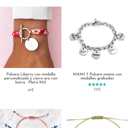
Pulsera Liberty con medalla
MAMI 7 Pulsera mamá con
personalizada y cierre aro con
medallas grabadas
barra . Plata 925
35
€
Valorado
41
€
en
4.60
de 5