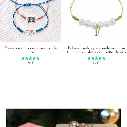
Pulsera mamá con parejita de
Pulsera perlas personalizada con
hijos
tu inical en plata con baño de oro
20
€
19
€
Valorado en
Valorado en
5.00
5.00
de 5
de 5