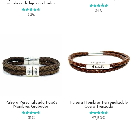
nombres de hijos grabados
34
€
Valorado en
4.90
32
€
Valorado en
de 5
4.73
de 5
Pulsera Personalizada Papás
Pulsera Hombres Personalizable
Nombres Grabados.
Cuero Trenzado
31
€
27,50
€
Valorado
Valorado en
en
4.78
4.60
de 5
de 5